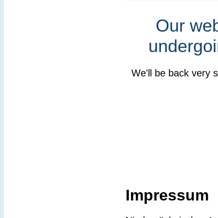
Our webs
undergoi
We'll be back very 
Impressum