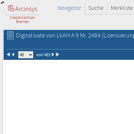
Navigator
Suche
Merkliste
Arcinsys
Niedersachsen
Bremen
Digitalisate von LkAH A 9 Nr. 2484
(Lizensierun
von 483