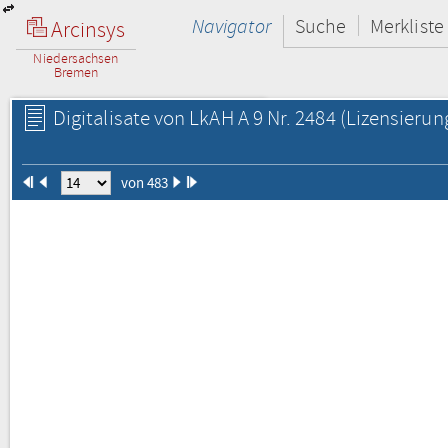
Navigator
Suche
Merkliste
Arcinsys
Niedersachsen
Bremen
Digitalisate von LkAH A 9 Nr. 2484
(Lizensierun
von 483