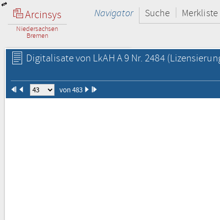
Navigator
Suche
Merkliste
Arcinsys
Niedersachsen
Bremen
Digitalisate von LkAH A 9 Nr. 2484
(Lizensierun
von 483