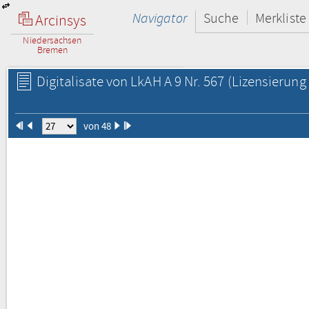
Navigator
Suche
Merkliste
Arcinsys
Niedersachsen
Bremen
Digitalisate von LkAH A 9 Nr. 567
(Lizensierung 
von 48