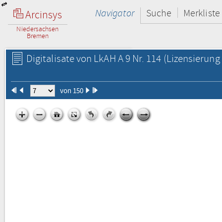
Navigator
Suche
Merkliste
Arcinsys
Niedersachsen
Bremen
Digitalisate von LkAH A 9 Nr. 114
(Lizensierung 
von 150