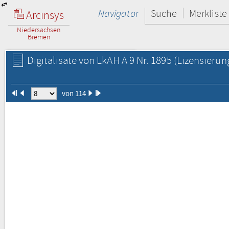
Navigator
Suche
Merkliste
Arcinsys
Niedersachsen
Bremen
Digitalisate von LkAH A 9 Nr. 1895
(Lizensierun
von 114