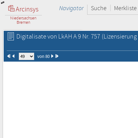
Navigator
Suche
Merkliste
Arcinsys
Niedersachsen
Bremen
Digitalisate von LkAH A 9 Nr. 757
(Lizensierung 
von 80