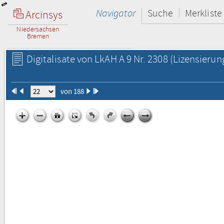
Navigator
Suche
Merkliste
Arcinsys
Niedersachsen
Bremen
Digitalisate von LkAH A 9 Nr. 2308
(Lizensierun
von 188