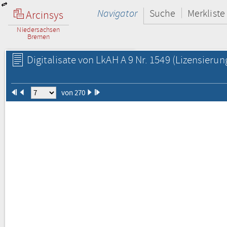
Navigator
Suche
Merkliste
Arcinsys
Niedersachsen
Bremen
Digitalisate von LkAH A 9 Nr. 1549
(Lizensierun
von 270