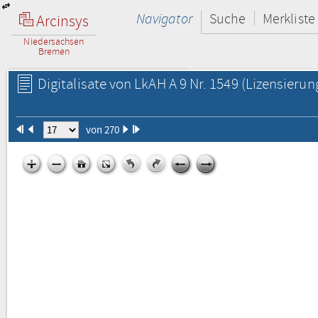
Navigator
Suche
Merkliste
Arcinsys
Niedersachsen
Bremen
Digitalisate von LkAH A 9 Nr. 1549
(Lizensierun
von 270