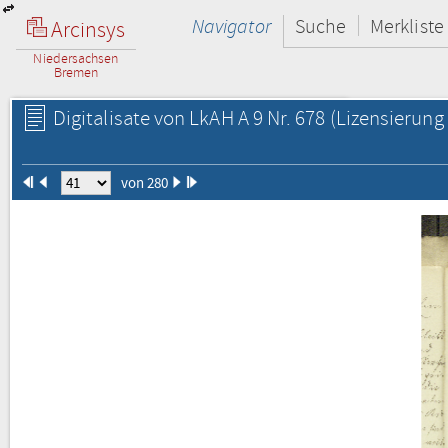
Navigator
Suche
Merkliste
Arcinsys
Niedersachsen
Bremen
Digitalisate von LkAH A 9 Nr. 678
(Lizensierung 
von 280