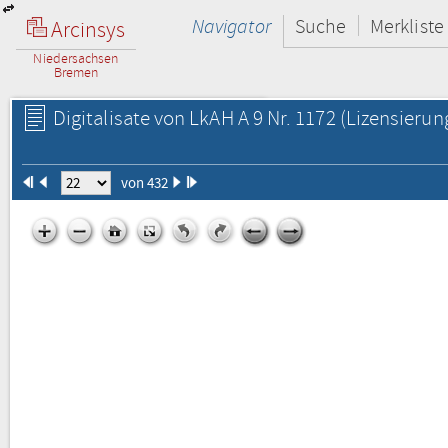
Navigator
Suche
Merkliste
Arcinsys
Niedersachsen
Bremen
Digitalisate von LkAH A 9 Nr. 1172
(Lizensierun
von 432