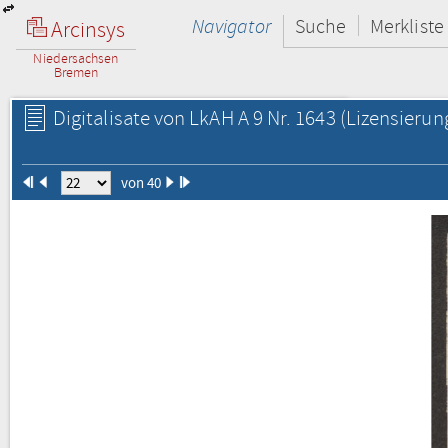
Navigator
Suche
Merkliste
Arcinsys
Niedersachsen
Bremen
Digitalisate von LkAH A 9 Nr. 1643
(Lizensierun
von 40