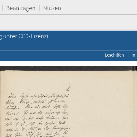
Beantragen
Nutzen
g unter CC0-Lizenz)
Lesehilfen
In