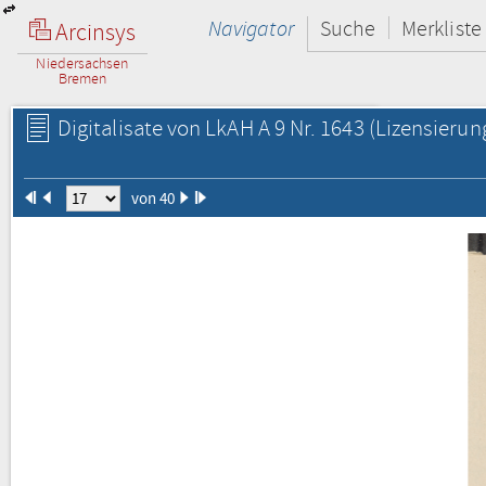
Navigator
Suche
Merkliste
Arcinsys
Niedersachsen
Bremen
Digitalisate von LkAH A 9 Nr. 1643
(Lizensierun
von 40