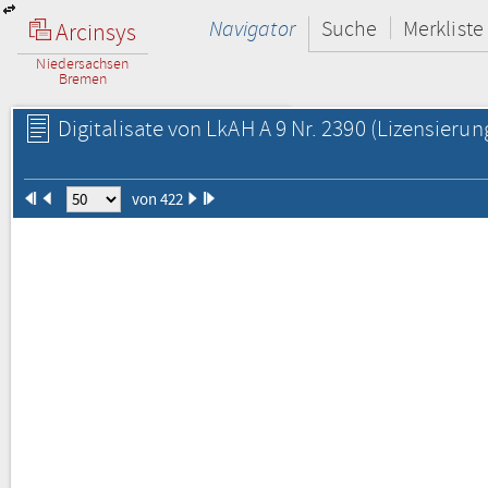
Navigator
Suche
Merkliste
Arcinsys
Niedersachsen
Bremen
Digitalisate von LkAH A 9 Nr. 2390
(Lizensierun
von 422