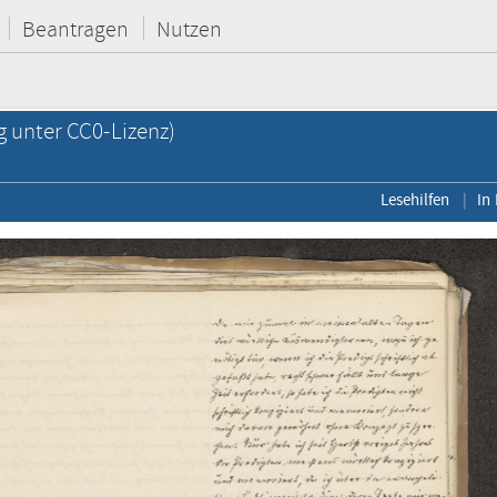
Beantragen
Nutzen
g unter CC0-Lizenz)
Lesehilfen
In