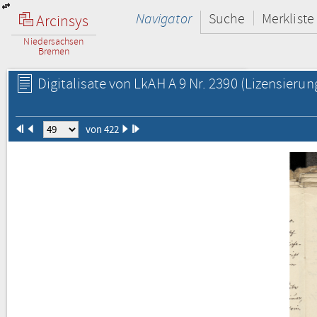
Navigator
Suche
Merkliste
Arcinsys
Niedersachsen
Bremen
Digitalisate von LkAH A 9 Nr. 2390
(Lizensierun
von 422