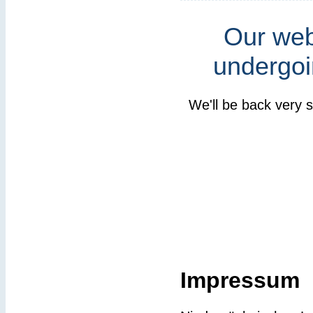
Our webs
undergoi
We'll be back very 
Impressum