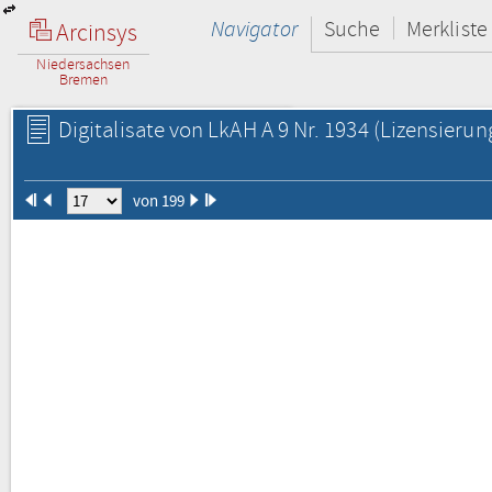
Navigator
Suche
Merkliste
Arcinsys
Niedersachsen
Bremen
Digitalisate von LkAH A 9 Nr. 1934
(Lizensierun
von 199