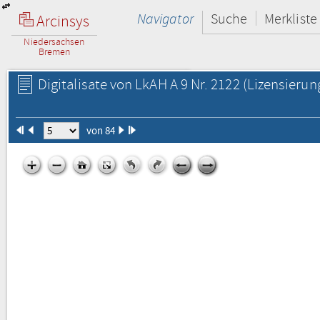
Navigator
Suche
Merkliste
Arcinsys
Niedersachsen
Bremen
Digitalisate von LkAH A 9 Nr. 2122
(Lizensierun
von 84