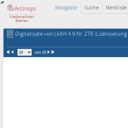
Navigator
Suche
Merkliste
Arcinsys
Niedersachsen
Bremen
Digitalisate von LkAH A 9 Nr. 279
(Lizensierung 
von 28