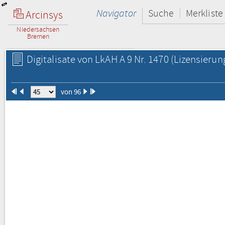
Navigator
Suche
Merkliste
Arcinsys
Niedersachsen
Bremen
Digitalisate von LkAH A 9 Nr. 1470
(Lizensierun
von 96