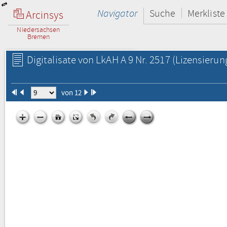
Navigator
Suche
Merkliste
Arcinsys
Niedersachsen
Bremen
Digitalisate von LkAH A 9 Nr. 2517
(Lizensierun
von 12