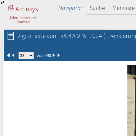
Navigator
Suche
Merkliste
Arcinsys
Niedersachsen
Bremen
Digitalisate von LkAH A 9 Nr. 2024
(Lizensierun
von 490