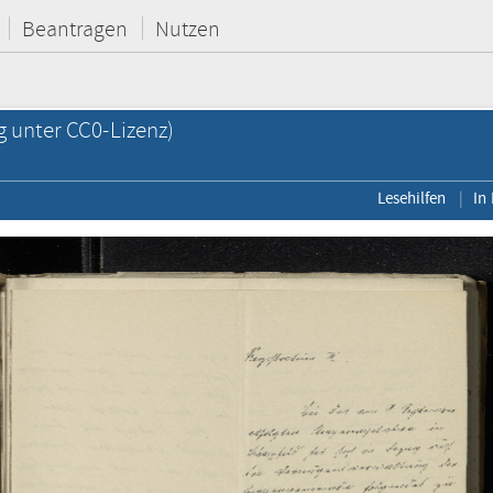
Beantragen
Nutzen
g unter CC0-Lizenz)
Lesehilfen
In