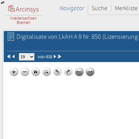
Navigator
Suche
Merkliste
Arcinsys
Niedersachsen
Bremen
Digitalisate von LkAH A 9 Nr. 850
(Lizensierung 
von 438