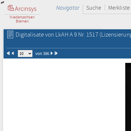
Navigator
Suche
Merkliste
Arcinsys
Niedersachsen
Bremen
Digitalisate von LkAH A 9 Nr. 1517
(Lizensierun
von 386