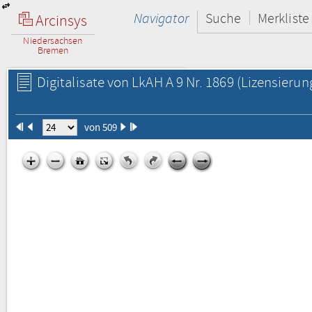
Navigator
Suche
Merkliste
Arcinsys
Niedersachsen
Bremen
Digitalisate von LkAH A 9 Nr. 1869
(Lizensierun
von 509