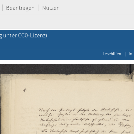
Beantragen
Nutzen
g unter CC0-Lizenz)
Lesehilfen
In