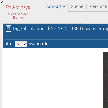
Navigator
Suche
Merkliste
Arcinsys
Niedersachsen
Bremen
Digitalisate von LkAH A 9 Nr. 1869
(Lizensierun
von 509