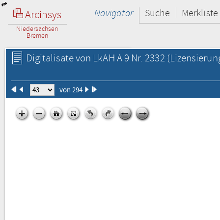
Navigator
Suche
Merkliste
Arcinsys
Niedersachsen
Bremen
Digitalisate von LkAH A 9 Nr. 2332
(Lizensierun
von 294