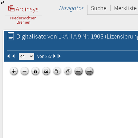
Navigator
Suche
Merkliste
Arcinsys
Niedersachsen
Bremen
Digitalisate von LkAH A 9 Nr. 1908
(Lizensierun
von 287