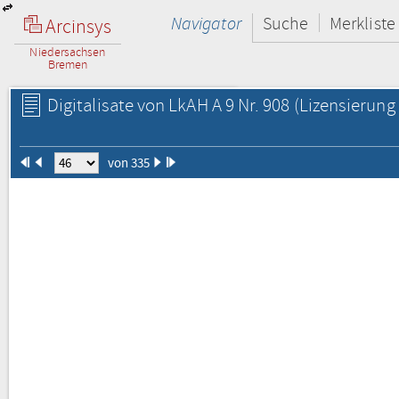
Navigator
Suche
Merkliste
Arcinsys
Niedersachsen
Bremen
Digitalisate von LkAH A 9 Nr. 908
(Lizensierung 
von 335