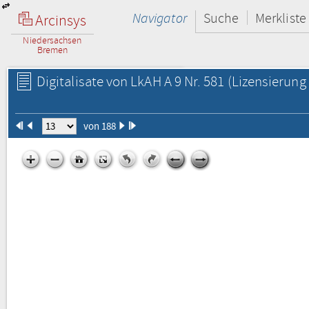
Navigator
Suche
Merkliste
Arcinsys
Niedersachsen
Bremen
Digitalisate von LkAH A 9 Nr. 581
(Lizensierung 
von 188