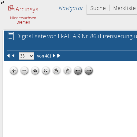
Navigator
Suche
Merkliste
Arcinsys
Niedersachsen
Bremen
Digitalisate von LkAH A 9 Nr. 86
(Lizensierung u
von 481