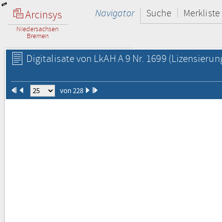
Navigator
Suche
Merkliste
Arcinsys
Niedersachsen
Bremen
Digitalisate von LkAH A 9 Nr. 1699
(Lizensierun
von 228