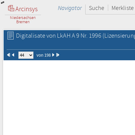
Navigator
Suche
Merkliste
Arcinsys
Niedersachsen
Bremen
Digitalisate von LkAH A 9 Nr. 1996
(Lizensierun
von 198