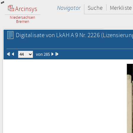
Navigator
Suche
Merkliste
Arcinsys
Niedersachsen
Bremen
Digitalisate von LkAH A 9 Nr. 2226
(Lizensierun
von 285