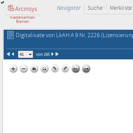
Navigator
Suche
Merkliste
Arcinsys
Niedersachsen
Bremen
Digitalisate von LkAH A 9 Nr. 2226
(Lizensierun
von 285