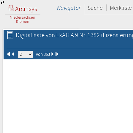
Navigator
Suche
Merkliste
Arcinsys
Niedersachsen
Bremen
Digitalisate von LkAH A 9 Nr. 1382
(Lizensierun
von 353