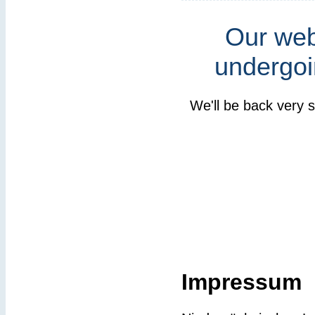
Our webs
undergoi
We'll be back very 
Impressum