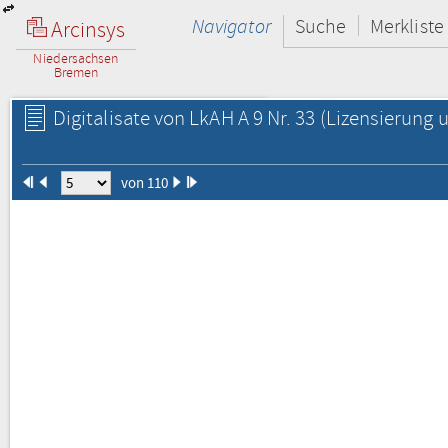
Navigator
Suche
Merkliste
Arcinsys
Niedersachsen
Bremen
Digitalisate von LkAH A 9 Nr. 33
(Lizensierung u
von 110