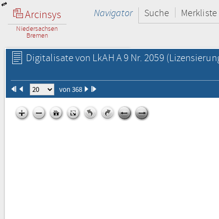
Navigator
Suche
Merkliste
Arcinsys
Niedersachsen
Bremen
Digitalisate von LkAH A 9 Nr. 2059
(Lizensierun
von 368