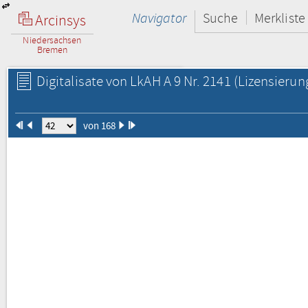
Navigator
Suche
Merkliste
Arcinsys
Niedersachsen
Bremen
Digitalisate von LkAH A 9 Nr. 2141
(Lizensierun
von 168