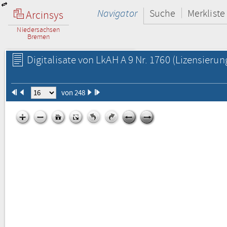
Navigator
Suche
Merkliste
Arcinsys
Niedersachsen
Bremen
Digitalisate von LkAH A 9 Nr. 1760
(Lizensierun
von 248