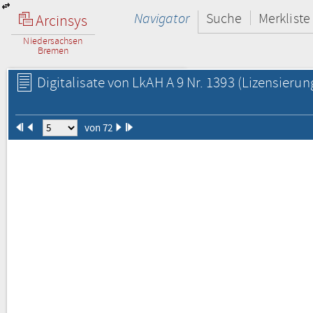
Navigator
Suche
Merkliste
Arcinsys
Niedersachsen
Bremen
Digitalisate von LkAH A 9 Nr. 1393
(Lizensierun
von 72