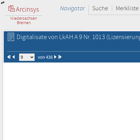
Navigator
Suche
Merkliste
Arcinsys
Niedersachsen
Bremen
Digitalisate von LkAH A 9 Nr. 1013
(Lizensierun
von 438