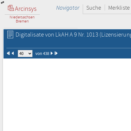
Navigator
Suche
Merkliste
Arcinsys
Niedersachsen
Bremen
Digitalisate von LkAH A 9 Nr. 1013
(Lizensierun
von 438