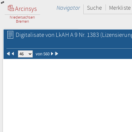
Navigator
Suche
Merkliste
Arcinsys
Niedersachsen
Bremen
Digitalisate von LkAH A 9 Nr. 1383
(Lizensierun
von 560