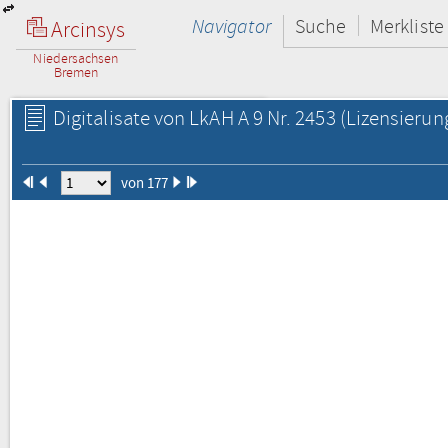
Navigator
Suche
Merkliste
Arcinsys
Niedersachsen
Bremen
Digitalisate von LkAH A 9 Nr. 2453
(Lizensierun
von 177