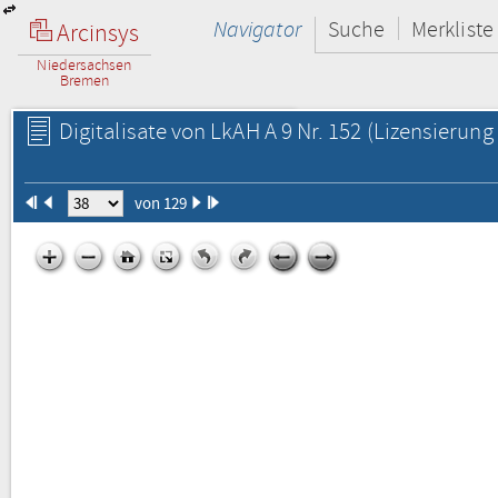
Navigator
Suche
Merkliste
Arcinsys
Niedersachsen
Bremen
Digitalisate von LkAH A 9 Nr. 152
(Lizensierung 
von 129