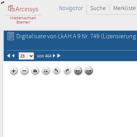
Navigator
Suche
Merkliste
Arcinsys
Niedersachsen
Bremen
Digitalisate von LkAH A 9 Nr. 749
(Lizensierung 
von 464